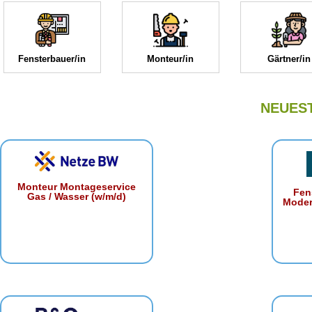
Fensterbauer/in
Monteur/in
Gärtner/in
NEUES
Monteur Montageservice
Fen
Gas / Wasser (w/m/d)
Moder