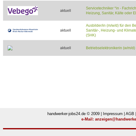
Servicetechniker *in - Fachric
aktuell
Heizung, Sanitär, Kälte oder E
Ausbilder/in (m/w/d) für den B
aktuell
Sanitär-, Heizung- und Klimat
(SHK)
aktuell
Betriebselektronikerin (w/m/d)
handwerker-jobs24.de © 2009 |
Impressum
|
AGB
e-Mail:
anzeigen@handwerker