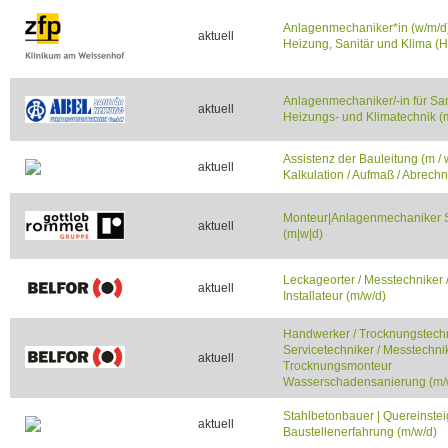
Anlagenmechaniker*in (w/m/d)
aktuell
Heizung, Sanitär und Klima (
Anlagenmechaniker/-in für San
aktuell
Heizungs- und Klimatechnik (
Assistenz der Bauleitung (m / w
aktuell
Kalkulation / Aufmaß / Abrech
Monteur|Anlagenmechaniker
aktuell
(m|w|d)
Leckageorter / Messtechniker 
aktuell
Installateur (m/w/d)
Handwerker / Trocknungstechn
Servicetechniker / Messtechnik
aktuell
Trocknungsmonteur
Wasserschadensanierung (m/
Stahlbetonbauer | Quereinstei
aktuell
Baustellenerfahrung (m/w/d)