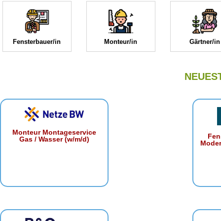
Fensterbauer/in
Monteur/in
Gärtner/in
NEUES
Monteur Montageservice
Fen
Gas / Wasser (w/m/d)
Moder