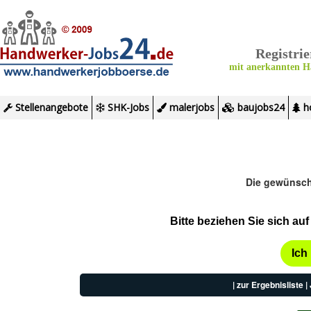
Registri
mit anerkannten Ha
Stellenangebote
SHK-Jobs
malerjobs
baujobs24
ho
Die gewünscht
Bitte beziehen Sie sich au
Ich 
|
zur Ergebnisliste
|